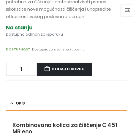
potrebno za čišćenje i profesionalizirati proces.
Iskoristite nove mogućnosti čišćenja i unapredite
efikasnost vašeg poslovanja odmah!
Na stanju
Dostupno odmah za isporuku
DOSTUPNOST:
Dostupno za avansnu kupovinu
DODAJ U KORPU
OPIS
Kombinovana kolica za čišćenje C 451
MR eco