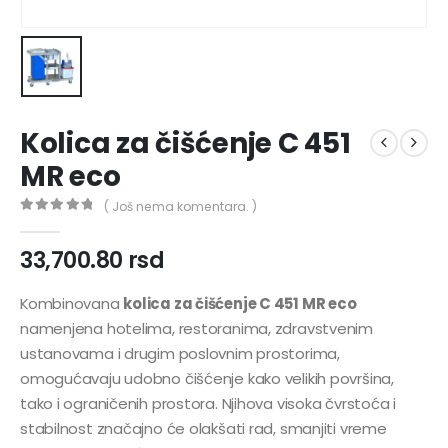
Kolica za čišćenje C 451
MR eco
( Još nema komentara. )
0
out of 5
33,700.80
rsd
Kombinovana
kolica za čišćenje C 451 MR eco
namenjena hotelima, restoranima, zdravstvenim
ustanovama i drugim poslovnim prostorima,
omogućavaju udobno čišćenje kako velikih površina,
tako i ograničenih prostora. Njihova visoka čvrstoća i
stabilnost značajno će olakšati rad, smanjiti vreme