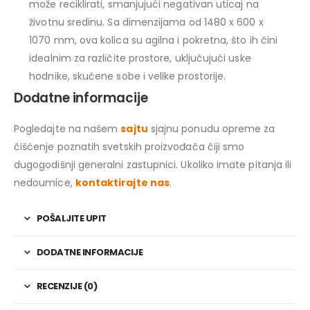
može reciklirati, smanjujući negativan uticaj na
životnu sredinu. Sa dimenzijama od 1480 x 600 x
1070 mm, ova kolica su agilna i pokretna, što ih čini
idealnim za različite prostore, uključujući uske
hodnike, skučene sobe i velike prostorije.
Dodatne informacije
Pogledajte na našem
sajtu
sjajnu ponudu opreme za
čišćenje poznatih svetskih proizvođača čiji smo
dugogodišnji generalni zastupnici. Ukoliko imate pitanja ili
nedoumice,
kontaktirajte nas
.
POŠALJITE UPIT
DODATNE INFORMACIJE
RECENZIJE (0)