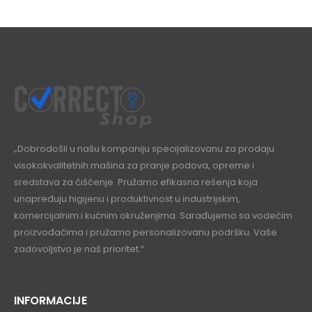
„Dobrodošli u našu kompaniju specijalizovanu za prodaju
visokokvalitetnih mašina za pranje podova, opreme i
sredstava za čišćenje. Pružamo efikasna rešenja koja
unapređuju higijenu i produktivnost u industrijskim,
komercijalnim i kućnim okruženjima. Sarađujemo sa vodećim
proizvođačima i pružamo personalizovanu podršku. Vaše
zadovoljstvo je naš prioritet.“
INFORMACIJE