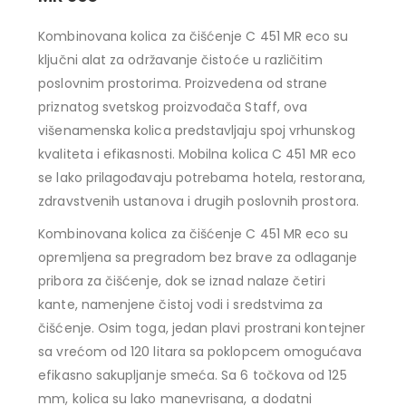
Kombinovana kolica za čišćenje C 451 MR eco su
ključni alat za održavanje čistoće u različitim
poslovnim prostorima. Proizvedena od strane
priznatog svetskog proizvođača Staff, ova
višenamenska kolica predstavljaju spoj vrhunskog
kvaliteta i efikasnosti. Mobilna kolica C 451 MR eco
se lako prilagođavaju potrebama hotela, restorana,
zdravstvenih ustanova i drugih poslovnih prostora.
Kombinovana kolica za čišćenje C 451 MR eco su
opremljena sa pregradom bez brave za odlaganje
pribora za čišćenje, dok se iznad nalaze četiri
kante, namenjene čistoj vodi i sredstvima za
čišćenje. Osim toga, jedan plavi prostrani kontejner
sa vrećom od 120 litara sa poklopcem omogućava
efikasno sakupljanje smeća. Sa 6 točkova od 125
mm, kolica su lako manevrisana, a dodatni