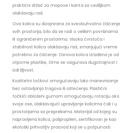
praktični držač za mopove i kanta sa cediljkom
olakšavaju rad.
Ova kolica su dizajnirana za sveobuhvatno čišćenje
svih prostorija, bilo da se radi o velikim površinama
ili ograničenim prostorima. Visoka čvrstoća i
stabilnost kolica olakšavaju rad, smanjujući vreme
potrebno za čišćenje. Osnova kolica izrađena je od
otporne plastike, čime se osigurava dugotrajnost i
izdržljivost.
Kvalitetni točkovi omogućavaju lako manevrisanje
bez ostavljanja tragova ili oštećenja. Plastični
točkići obloženi gumom omogućavaju rotaciju oko
svoje ose, olakšavajući upravljanje kolicima čak i u
prostorijama sa preprekama. Materijal od kojeg su
napravljena kolica, polipropilen, sertifikovan je kao
ekološki prihvatljiv proizvod koji se u potpunosti