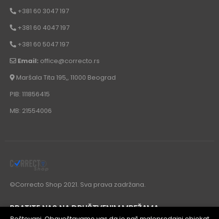
+381 60 3047 197
+381 60 4047 197
+381 60 5047 197
Email:
office@correcto.rs
Maršala Tita 195,, 11000 Beograd
PIB: 111856415
MB: 21554006
©Correcto Shop 2021. Sva prava zadržana.
PRATITE NAS NA DRUŠTVENIM MREŽAMA
Poštovani, Obaveštavamo vas da je naš maloprodajni objekat