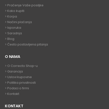
>
Praćenje Vaše posiljke
>
Kako kupiti
>
Korpa
> Načini plaćanja
> Isporuka
> Saradnja
>
Blog
>
Često postavljena pitanja
O NAMA
>
O Correcto Shop-u
>
Garancija
>
Uslovi kupovine
>
Politika privatnosti
>
Podaci o firmi
>
Kontakt
KONTAKT