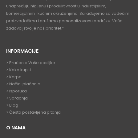
unapređuju higijenu i produktivnost u industrijskim,
komercijalnim i kućnim okruženjima. Sarađujemo sa vodećim
proizvođačima i pružamo personalizovanu podršku. Vaše
zadovoljstvo je naš prioritet.“
INFORMACIJE
>
Praćenje Vaše posiljke
>
Kako kupiti
>
Korpa
> Načini plaćanja
> Isporuka
> Saradnja
>
Blog
>
Često postavljena pitanja
O NAMA