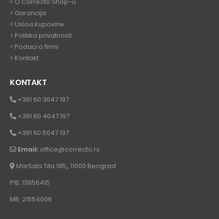
>
O Correcto Shop-u
>
Garancija
>
Uslovi kupovine
>
Politika privatnosti
>
Podaci o firmi
>
Kontakt
KONTAKT
+381 60 3047 197
+381 60 4047 197
+381 60 5047 197
Email:
office@correcto.rs
Maršala Tita 195,, 11000 Beograd
PIB: 111856415
MB: 21554006