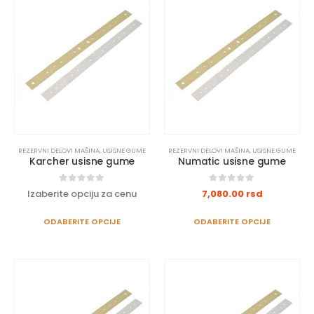
REZERVNI DELOVI MAŠINA
,
USISNE GUME
REZERVNI DELOVI MAŠINA
,
USISNE GUME
Karcher usisne gume
Numatic usisne gume
0
out of 5
0
out of 5
Izaberite opciju za cenu
7,080.00
rsd
ODABERITE OPCIJE
ODABERITE OPCIJE