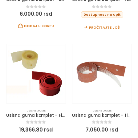
0
out of 5
0
out of 5
6,000.00
rsd
Dostupnost na upit
DODAJ U KORPU
PROČITAJTE JOŠ
USISNE GUME
USISNE GUME
Usisna guma komplet – Fiorentini I38
Usisna guma komplet – fiorentini i 20 new
0
out of 5
0
out of 5
19,366.80
rsd
7,050.00
rsd