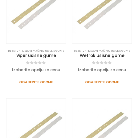
REZERVNI DELOVI MAŠINA
,
USISNE GUME
REZERVNI DELOVI MAŠINA
,
USISNE GUME
Viper usisne gume
Wetrok usisne gume
0
out of 5
0
out of 5
Izaberite opciju za cenu
Izaberite opciju za cenu
ODABERITE OPCIJE
ODABERITE OPCIJE