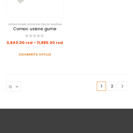
USISNE GUME
,
REZERVNI DELOVI MAŠINA
Comac usisne gume
0
out of 5
3,840.00
rsd
-
11,880.00
rsd
ODABERITE OPCIJE
1
2