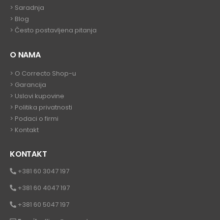
> Saradnja
>
Blog
>
Često postavljena pitanja
O NAMA
>
O Correcto Shop-u
>
Garancija
>
Uslovi kupovine
>
Politika privatnosti
>
Podaci o firmi
>
Kontakt
KONTAKT
+381 60 3047 197
+381 60 4047 197
+381 60 5047 197