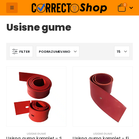
0
Usisne gume
FILTER
USISNE GUME
USISNE GUME
Usisna guma komplet – SPRINTUS Camira/Comet CPS45
Usisna guma komplet – Fiorentini EcoSmart 55