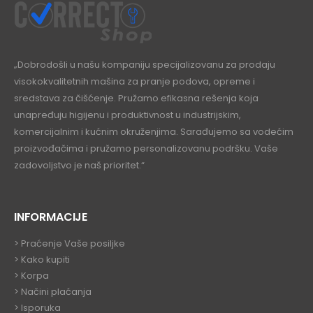
„Dobrodošli u našu kompaniju specijalizovanu za prodaju
visokokvalitetnih mašina za pranje podova, opreme i
sredstava za čišćenje. Pružamo efikasna rešenja koja
unapređuju higijenu i produktivnost u industrijskim,
komercijalnim i kućnim okruženjima. Sarađujemo sa vodećim
proizvođačima i pružamo personalizovanu podršku. Vaše
zadovoljstvo je naš prioritet.“
INFORMACIJE
>
Praćenje Vaše posiljke
>
Kako kupiti
>
Korpa
> Načini plaćanja
> Isporuka