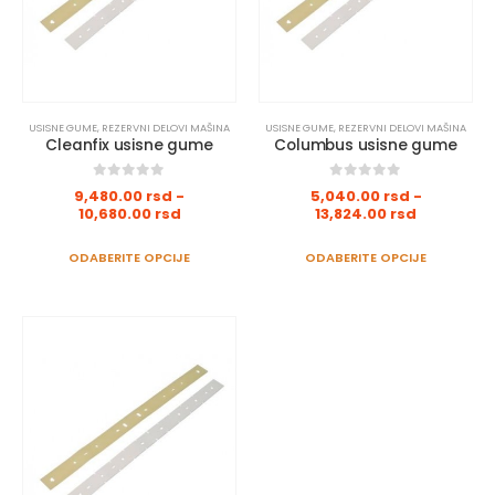
USISNE GUME
,
REZERVNI DELOVI MAŠINA
USISNE GUME
,
REZERVNI DELOVI MAŠINA
Cleanfix usisne gume
Columbus usisne gume
0
out of 5
0
out of 5
9,480.00
rsd
-
5,040.00
rsd
-
10,680.00
rsd
13,824.00
rsd
ODABERITE OPCIJE
ODABERITE OPCIJE