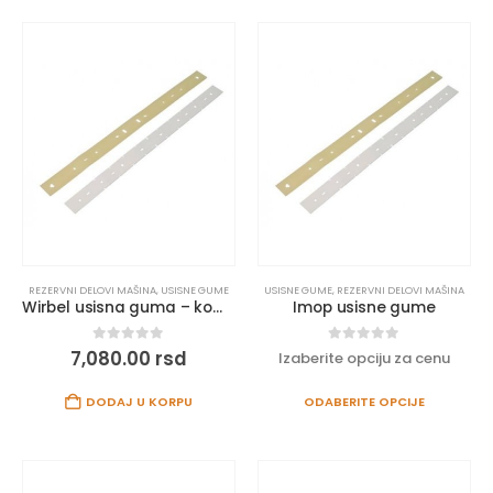
REZERVNI DELOVI MAŠINA
,
USISNE GUME
USISNE GUME
,
REZERVNI DELOVI MAŠINA
Wirbel usisna guma – komplet
Imop usisne gume
0
out of 5
0
out of 5
7,080.00
rsd
Izaberite opciju za cenu
DODAJ U KORPU
ODABERITE OPCIJE