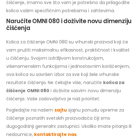
čišćenje, imamo sve što vam je potrebno da prilagodite
kolica vašim specifičnim potrebama i zahtevima.
Naručite OMNI 080 i doživite novu dimenziju
čišćenja
Kolica za čišćenje OMNI 080 su vrhunski proizvod koji će
vam pružiti maksimalnu efikasnost, praktičnost i kvalitet
u čišćenju. Svojom izdržljivom konstrukcijom,
višenamenskim funkcijama i jednostavnim korišćenjem,
ova kolica su savršen izbor za sve koji žele vrhunske
rezultate čišćenja. Ne čekajte više, naručite
kolica za
čišćenje OMNI 080
i doživite sasvim novu dimenziju
čišćenja. Vaše zadovoljstvo je naš prioritet.
Pogledajte na našem
sajtu
sjajnu ponudu opreme za
čišćenje poznatih svetskih proizvođača čiji smo
dugogodišnji generalni zastupnici. Ukoliko imate pitanja ili
nedoumice,
kontaktirajte nas
.