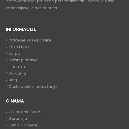
proizvođačima i pružamo personalizovanu podršku. Vaše
zadovoljstvo je naš prioritet.“
INFORMACIJE
>
Praćenje Vaše posiljke
>
Kako kupiti
>
Korpa
> Načini plaćanja
> Isporuka
> Saradnja
>
Blog
>
Često postavljena pitanja
O NAMA
>
O Correcto Shop-u
>
Garancija
>
Uslovi kupovine