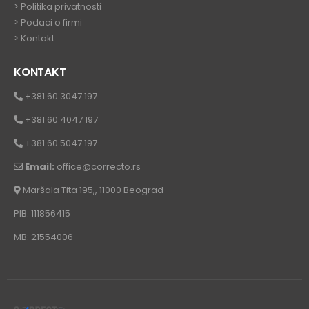
>
Politika privatnosti
>
Podaci o firmi
>
Kontakt
KONTAKT
+381 60 3047 197
+381 60 4047 197
+381 60 5047 197
Email:
office@correcto.rs
Maršala Tita 195,, 11000 Beograd
PIB: 111856415
MB: 21554006