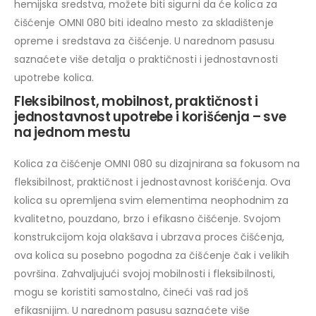
hemijska sredstva, možete biti sigurni da će kolica za
čišćenje OMNI 080 biti idealno mesto za skladištenje
opreme i sredstava za čišćenje. U narednom pasusu
saznaćete više detalja o praktičnosti i jednostavnosti
upotrebe kolica.
Fleksibilnost, mobilnost, praktičnost i
jednostavnost upotrebe i korišćenja – sve
na jednom mestu
Kolica za čišćenje OMNI 080 su dizajnirana sa fokusom na
fleksibilnost, praktičnost i jednostavnost korišćenja. Ova
kolica su opremljena svim elementima neophodnim za
kvalitetno, pouzdano, brzo i efikasno čišćenje. Svojom
konstrukcijom koja olakšava i ubrzava proces čišćenja,
ova kolica su posebno pogodna za čišćenje čak i velikih
površina. Zahvaljujući svojoj mobilnosti i fleksibilnosti,
mogu se koristiti samostalno, čineći vaš rad još
efikasnijim. U narednom pasusu saznaćete više