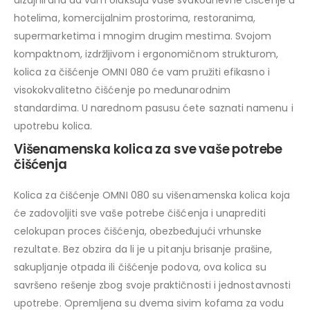
dizajnirana da vam olakšaju vaše svakodnevne čišćenje u
hotelima, komercijalnim prostorima, restoranima,
supermarketima i mnogim drugim mestima. Svojom
kompaktnom, izdržljivom i ergonomičnom strukturom,
kolica za čišćenje OMNI 080 će vam pružiti efikasno i
visokokvalitetno čišćenje po međunarodnim
standardima. U narednom pasusu ćete saznati namenu i
upotrebu kolica.
Višenamenska kolica za sve vaše potrebe
čišćenja
Kolica za čišćenje OMNI 080 su višenamenska kolica koja
će zadovoljiti sve vaše potrebe čišćenja i unaprediti
celokupan proces čišćenja, obezbeđujući vrhunske
rezultate. Bez obzira da li je u pitanju brisanje prašine,
sakupljanje otpada ili čišćenje podova, ova kolica su
savršeno rešenje zbog svoje praktičnosti i jednostavnosti
upotrebe. Opremljena su dvema sivim kofama za vodu