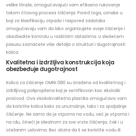
velike litraže, omogućavajući vam efikasno rukovanje
tokom čitavog procesa čišćenja. Pored toga, oznake u
boji za klasifikaciju otpada i raspored zadataka
omogućavaju vam da lako organizujete svoje čišćenje i
obezbedite kontrolu u različitim oblastima. U sledećem
pasusu saznaćete više detalja o strukturi i dugotrajnosti
kolica.
Kvalitetna i izdržljiva konstrukcija koja
obezbeđuje dugotrajnost
Kolica za čišćenje OMNI 080 su izrađena od kvalitetnog i
izdržljivog polipropilena koji je sertifikovan kao ekološki
proizvod. Ova visokokvalitetna plastika omogućava vam
da koristite kolica kako za unutrašnje, tako i za spoljašnje
čišćenje. Ne samo da je otporna na vodu, već je otporna i
na rđu, čineći je idealnom za sve vrste čišćenja, čak i u
otežanim uslovima. Bez obzira da li se koristite vodu ili