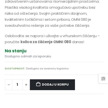
zdravstvenim ustanovama i komercijalnim prostorima.
Plastika visokog kvaliteta omogućava upotrebu bez
rizika od oštećenja. Svojim praktičnim dizajnom,
kvalitetnim točkićima i setom pribora, OMNI 080 je
sveobuhvatno rešenje za vaše potrebe čišćenja.
Oslobodite se napora i uživajte u vrhunskom čišćenju –
poručite
kolica za čišćenje OMNI 080
danas!
Na stanju
Dostupno odmah za isporuku
DOSTUPNOST:
Dostupno za avansnu kupovinu
DODAJ U KORPU