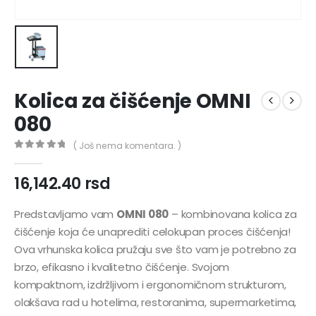
Kolica za čišćenje OMNI
080
( Još nema komentara. )
0
out of 5
16,142.40
rsd
Predstavljamo vam
OMNI 080
– kombinovana kolica za
čišćenje koja će unaprediti celokupan proces čišćenja!
Ova vrhunska kolica pružaju sve što vam je potrebno za
brzo, efikasno i kvalitetno čišćenje. Svojom
kompaktnom, izdržljivom i ergonomičnom strukturom,
olakšava rad u hotelima, restoranima, supermarketima,