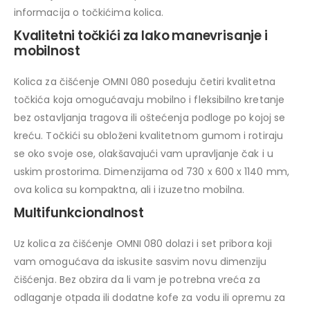
informacija o točkićima kolica.
Kvalitetni točkići za lako manevrisanje i
mobilnost
Kolica za čišćenje OMNI 080 poseduju četiri kvalitetna
točkića koja omogućavaju mobilno i fleksibilno kretanje
bez ostavljanja tragova ili oštećenja podloge po kojoj se
kreću. Točkići su obloženi kvalitetnom gumom i rotiraju
se oko svoje ose, olakšavajući vam upravljanje čak i u
uskim prostorima. Dimenzijama od 730 x 600 x 1140 mm,
ova kolica su kompaktna, ali i izuzetno mobilna.
Multifunkcionalnost
Uz kolica za čišćenje OMNI 080 dolazi i set pribora koji
vam omogućava da iskusite sasvim novu dimenziju
čišćenja. Bez obzira da li vam je potrebna vreća za
odlaganje otpada ili dodatne kofe za vodu ili opremu za