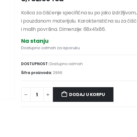
Kolica za čišćenje specifična su po jako izdržljivo
i pouzdanom materijalu. Karakteristična su za čišć
i malih površina. Dimenzije: 68x41x86.
Na stanju
Dostupno odmah za isporuku
DOSTUPNOST:
Dostupno odmah
Šifra proizvoda:
2966
DODAJ U KORPU