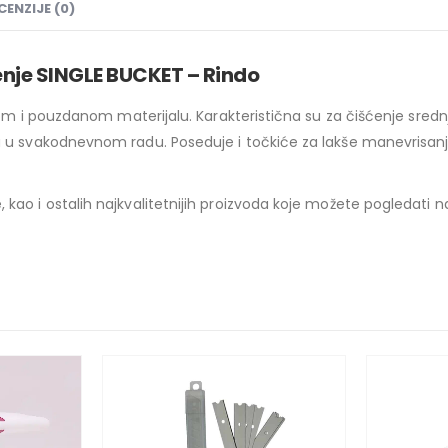
CENZIJE (0)
enje SINGLE BUCKET – Rindo
nom i pouzdanom materijalu. Karakteristična su za čišćenje srednj
ra u svakodnevnom radu. Poseduje i točkiće za lakše manevrisa
kao i ostalih najkvalitetnijih proizvoda koje možete pogledati