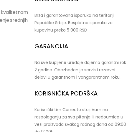
m, kvalitetnom
Brza i garantovana isporuka na teritoriji
enje srednjih
Republike Srbije. Besplatna isporuka za
kupovinu preko 5 000 RSD
GARANCIJA
Na sve kupljene uređaje dajemo garantni rok
2 godine. Obezbeđen je servis i rezervni
delovi u garantnom i vangarantnom roku.
KORISNIČKA PODRŠKA
Korisnički tim Correcto stoji Vam na
raspolaganju za sva pitanja ili nedoumice u
vezi proizvoda svakog radnog dana od 09:00
do 17:00h