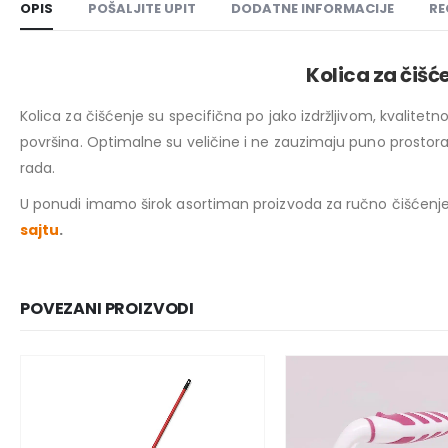
OPIS
POŠALJITE UPIT
DODATNE INFORMACIJE
RE
Kolica za čišć
Kolica za čišćenje su specifična po jako izdržljivom, kvalitet
površina. Optimalne su veličine i ne zauzimaju puno prosto
rada.
U ponudi imamo širok asortiman proizvoda za ručno čišćenje, 
sajtu
.
POVEZANI PROIZVODI