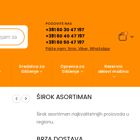
POZOVITE NAS
+381 60 30 47 197
0
+381 60 40 47 197
+381 60 50 47 197
Pišite nam: Sms, Viber, WhatsApp
Sredstva za
Oprema za
Rezervni
čišćenje
čišćenje
delovi mašina
ŠIROK ASORTIMAN
Širok asortiman najkvalitetnijih proizvoda u
regionu.
BRZA DOSTAVA