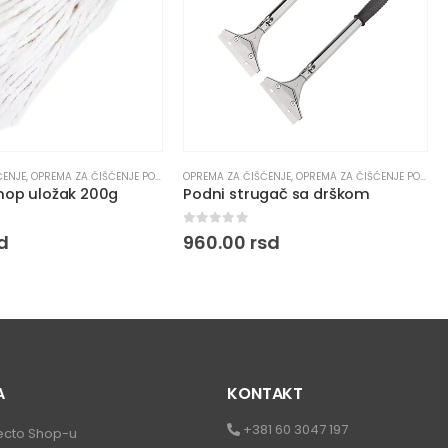
ĆENJE
ANJE PROZORA
,
OPREMA ZA ČIŠĆENJE PODOVA
OPREMA ZA ČIŠĆENJE
,
OPREMA ZA ČIŠĆENJE PODOVA
op uložak 200g
Podni strugač sa drškom
5
0
out of 5
d
960.00
rsd
A
KONTAKT
+381 60 3047 197
ecto Shop-u