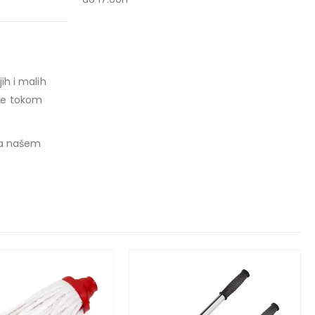
ih i malih
nje tokom
 na našem