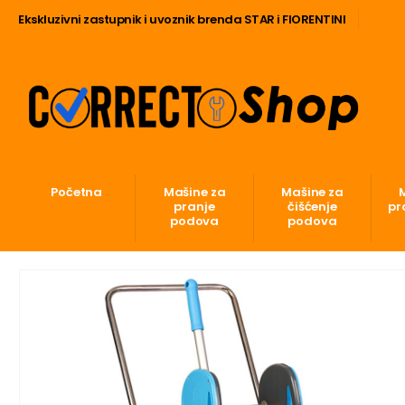
Ekskluzivni zastupnik i uvoznik brenda STAR i FIORENTINI
Početna
Mašine za
Mašine za
pranje
čišćenje
pr
podova
podova