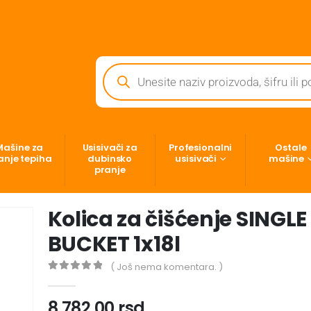
Mašine za
Usisivači za
Profesionalni
Ostale
anje tepiha
dubinsko
usisivači
mašine
pranje
Kolica za čišćenje SINGLE
BUCKET 1x18l
( Još nema komentara. )
0
out of 5
8,782.00
rsd