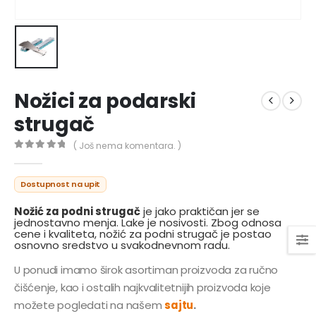
Nožici za podarski
strugač
( Još nema komentara. )
0
out of 5
Dostupnost na upit
Nožić za podni strugač
je jako praktičan jer se
jednostavno menja. Lake je nosivosti. Zbog odnosa
cene i kvaliteta, nožić za podni strugač je postao
osnovno sredstvo u svakodnevnom radu.
U ponudi imamo širok asortiman proizvoda za ručno
čišćenje, kao i ostalih najkvalitetnijih proizvoda koje
možete pogledati na našem
sajtu
.