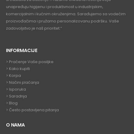
unapređuju higijenu i produktivnost u industrijskim,
komercijalnim i kućnim okruženjima. Sarađujemo sa vodećim
proizvođačima i pružamo personalizovanu podršku. Vaše
zadovoljstvo je naš prioritet.“
INFORMACIJE
>
Praćenje Vaše posiljke
>
Kako kupiti
>
Korpa
> Načini plaćanja
> Isporuka
> Saradnja
>
Blog
>
Često postavljena pitanja
O NAMA