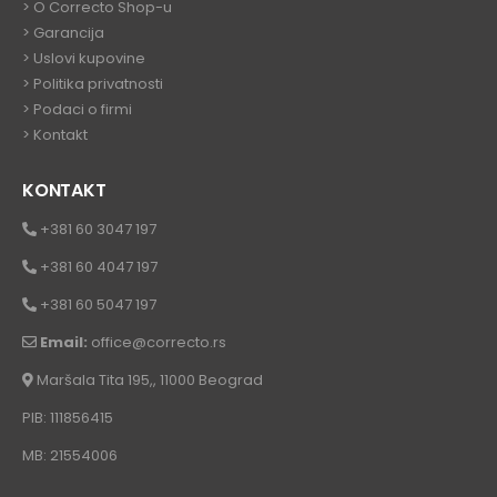
>
O Correcto Shop-u
>
Garancija
>
Uslovi kupovine
>
Politika privatnosti
>
Podaci o firmi
>
Kontakt
KONTAKT
+381 60 3047 197
+381 60 4047 197
+381 60 5047 197
Email:
office@correcto.rs
Maršala Tita 195,, 11000 Beograd
PIB: 111856415
MB: 21554006