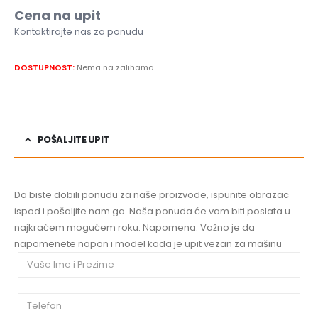
Cena na upit
Kontaktirajte nas za ponudu
DOSTUPNOST:
Nema na zalihama
POŠALJITE UPIT
Da biste dobili ponudu za naše proizvode, ispunite obrazac
ispod i pošaljite nam ga. Naša ponuda će vam biti poslata u
najkraćem mogućem roku. Napomena: Važno je da
napomenete napon i model kada je upit vezan za mašinu