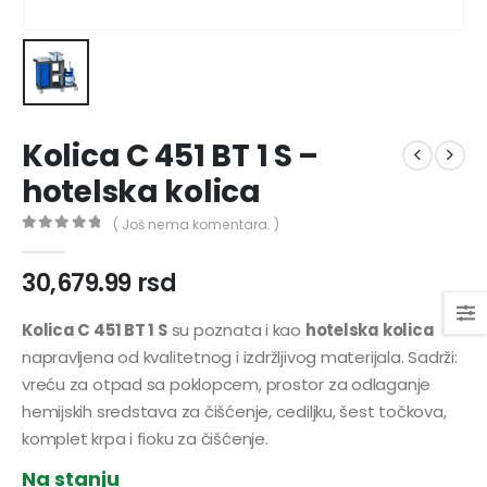
Kolica C 451 BT 1 S –
hotelska kolica
( Još nema komentara. )
0
out of 5
30,679.99
rsd
Kolica C 451 BT 1 S
su poznata i kao
hotelska kolica
napravljena od kvalitetnog i izdržljivog materijala. Sadrži:
vreću za otpad sa poklopcem, prostor za odlaganje
hemijskih sredstava za čišćenje, cediljku, šest točkova,
komplet krpa i fioku za čišćenje.
Na stanju