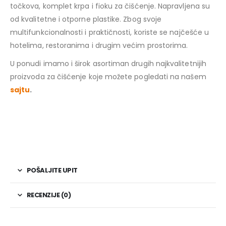
točkova, komplet krpa i fioku za čišćenje. Napravljena su
od kvalitetne i otporne plastike. Zbog svoje
multifunkcionalnosti i praktičnosti, koriste se najčešće u
hotelima, restoranima i drugim većim prostorima.
U ponudi imamo i širok asortiman drugih najkvalitetnijih
proizvoda za čišćenje koje možete pogledati na našem
sajtu
.
POŠALJITE UPIT
RECENZIJE (0)