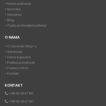
> Načini plaćanja
> Isporuka
> Saradnja
>
Blog
>
Često postavljena pitanja
O NAMA
>
O Correcto Shop-u
>
Garancija
>
Uslovi kupovine
>
Politika privatnosti
>
Podaci o firmi
>
Kontakt
KONTAKT
+381 60 3047 197
+381 60 4047 197