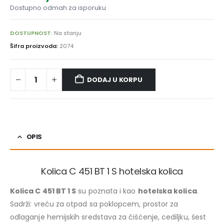
Dostupno odmah za isporuku
DOSTUPNOST:
Na stanju
Šifra proizvoda:
2074
DODAJ U KORPU
OPIS
Kolica C 451 BT 1 S hotelska kolica
Kolica C 451 BT 1 S
su poznata i kao
hotelska kolica
.
Sadrži: vreću za otpad sa poklopcem, prostor za
odlaganje hemijskih sredstava za čišćenje, cediljku, šest