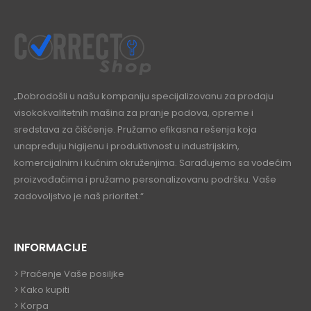
„Dobrodošli u našu kompaniju specijalizovanu za prodaju
visokokvalitetnih mašina za pranje podova, opreme i
sredstava za čišćenje. Pružamo efikasna rešenja koja
unapređuju higijenu i produktivnost u industrijskim,
komercijalnim i kućnim okruženjima. Sarađujemo sa vodećim
proizvođačima i pružamo personalizovanu podršku. Vaše
zadovoljstvo je naš prioritet.“
INFORMACIJE
>
Praćenje Vaše posiljke
>
Kako kupiti
>
Korpa