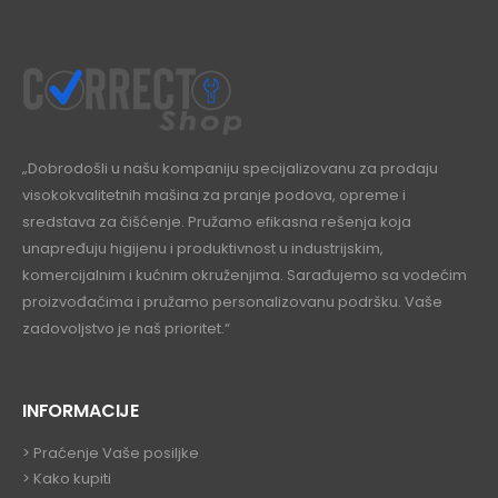
„Dobrodošli u našu kompaniju specijalizovanu za prodaju
visokokvalitetnih mašina za pranje podova, opreme i
sredstava za čišćenje. Pružamo efikasna rešenja koja
unapređuju higijenu i produktivnost u industrijskim,
komercijalnim i kućnim okruženjima. Sarađujemo sa vodećim
proizvođačima i pružamo personalizovanu podršku. Vaše
zadovoljstvo je naš prioritet.“
INFORMACIJE
>
Praćenje Vaše posiljke
>
Kako kupiti