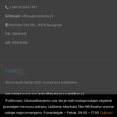
+381 60 5047 197
Email:
office@correcto.rs
Maršala Tita 195,, 11000 Beograd
PIB: 111856415
MB: 21554006
©Correcto Shop 2021. Sva prava zadržana.
PRATITE NAS NA DRUŠTVENIM MREŽAMA
Poštovani, Obaveštavamo vas da je naš maloprodajni objekat
preseljen na novu adresu: Leštane, Maršala Tita 195 Radno vreme
ostaje nepromenjeno: Ponedeljak – Petak: 09:00 – 17:00
Odbaci