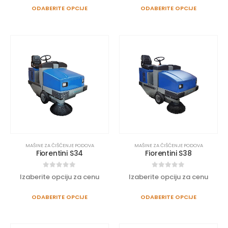
ODABERITE OPCIJE
ODABERITE OPCIJE
MAŠINE ZA ČIŠĆENJE PODOVA
MAŠINE ZA ČIŠĆENJE PODOVA
Fiorentini S34
Fiorentini S38
0
out of 5
0
out of 5
Izaberite opciju za cenu
Izaberite opciju za cenu
ODABERITE OPCIJE
ODABERITE OPCIJE