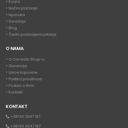
>
Korpa
> Načini plaćanja
> Isporuka
> Saradnja
>
Blog
>
Često postavljena pitanja
O NAMA
>
O Correcto Shop-u
>
Garancija
>
Uslovi kupovine
>
Politika privatnosti
>
Podaci o firmi
>
Kontakt
KONTAKT
+381 60 3047 197
+381 60 4047 197