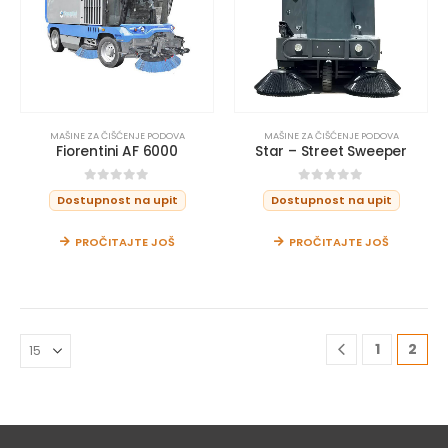
MAŠINE ZA ČIŠĆENJE PODOVA
MAŠINE ZA ČIŠĆENJE PODOVA
Fiorentini AF 6000
Star – Street Sweeper
0
out of 5
0
out of 5
Dostupnost na upit
Dostupnost na upit
PROČITAJTE JOŠ
PROČITAJTE JOŠ
1
2