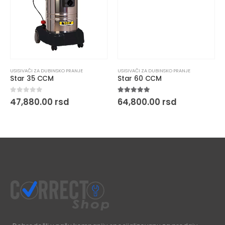
USISIVAČI ZA DUBINSKO PRANJE
USISIVAČI ZA DUBINSKO PRANJE
Star 35 CCM
Star 60 CCM
0
out of 5
5.00
out of 5
47,880.00
rsd
64,800.00
rsd