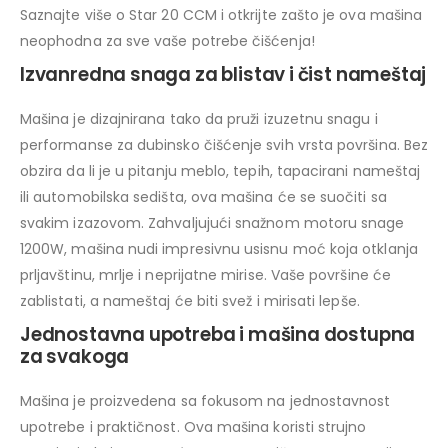
Saznajte više o Star 20 CCM i otkrijte zašto je ova mašina
neophodna za sve vaše potrebe čišćenja!
Izvanredna snaga za blistav i čist nameštaj
Mašina je dizajnirana tako da pruži izuzetnu snagu i
performanse za dubinsko čišćenje svih vrsta površina. Bez
obzira da li je u pitanju meblo, tepih, tapacirani nameštaj
ili automobilska sedišta, ova mašina će se suočiti sa
svakim izazovom. Zahvaljujući snažnom motoru snage
1200W, mašina nudi impresivnu usisnu moć koja otklanja
prljavštinu, mrlje i neprijatne mirise. Vaše površine će
zablistati, a nameštaj će biti svež i mirisati lepše.
Jednostavna upotreba i mašina dostupna
za svakoga
Mašina je proizvedena sa fokusom na jednostavnost
upotrebe i praktičnost. Ova mašina koristi strujno