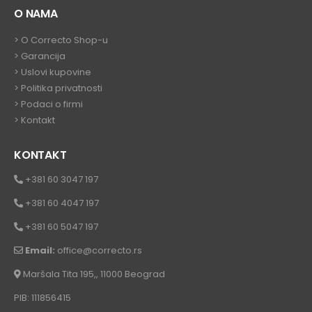
O NAMA
>
O Correcto Shop-u
>
Garancija
>
Uslovi kupovine
>
Politika privatnosti
>
Podaci o firmi
>
Kontakt
KONTAKT
+381 60 3047 197
+381 60 4047 197
+381 60 5047 197
Email:
office@correcto.rs
Maršala Tita 195,, 11000 Beograd
PIB: 111856415