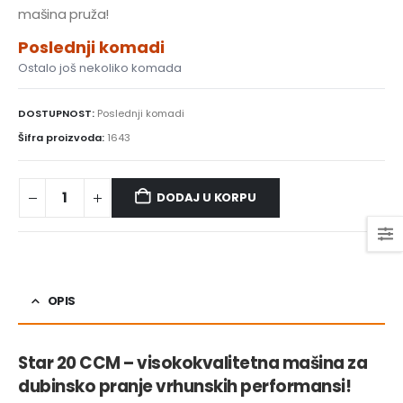
mašina pruža!
Poslednji komadi
Ostalo još nekoliko komada
DOSTUPNOST:
Poslednji komadi
Šifra proizvoda:
1643
DODAJ U KORPU
OPIS
Star 20 CCM – visokokvalitetna mašina za
dubinsko pranje vrhunskih performansi!