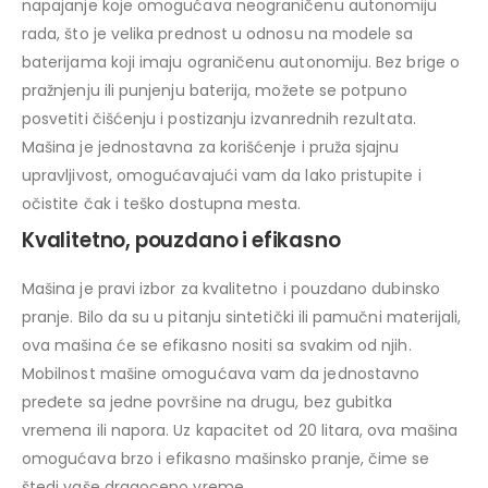
napajanje koje omogućava neograničenu autonomiju
rada, što je velika prednost u odnosu na modele sa
baterijama koji imaju ograničenu autonomiju. Bez brige o
pražnjenju ili punjenju baterija, možete se potpuno
posvetiti čišćenju i postizanju izvanrednih rezultata.
Mašina je jednostavna za korišćenje i pruža sjajnu
upravljivost, omogućavajući vam da lako pristupite i
očistite čak i teško dostupna mesta.
Kvalitetno, pouzdano i efikasno
Mašina je pravi izbor za kvalitetno i pouzdano dubinsko
pranje. Bilo da su u pitanju sintetički ili pamučni materijali,
ova mašina će se efikasno nositi sa svakim od njih.
Mobilnost mašine omogućava vam da jednostavno
pređete sa jedne površine na drugu, bez gubitka
vremena ili napora. Uz kapacitet od 20 litara, ova mašina
omogućava brzo i efikasno mašinsko pranje, čime se
štedi vaše dragoceno vreme.