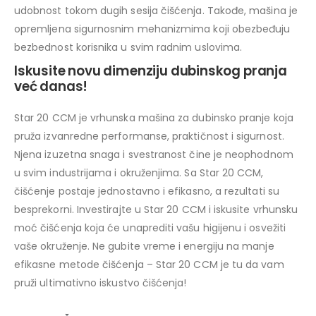
udobnost tokom dugih sesija čišćenja. Takođe, mašina je
opremljena sigurnosnim mehanizmima koji obezbeđuju
bezbednost korisnika u svim radnim uslovima.
Iskusite novu dimenziju dubinskog pranja
već danas!
Star 20 CCM je vrhunska mašina za dubinsko pranje koja
pruža izvanredne performanse, praktičnost i sigurnost.
Njena izuzetna snaga i svestranost čine je neophodnom
u svim industrijama i okruženjima. Sa Star 20 CCM,
čišćenje postaje jednostavno i efikasno, a rezultati su
besprekorni. Investirajte u Star 20 CCM i iskusite vrhunsku
moć čišćenja koja će unaprediti vašu higijenu i osvežiti
vaše okruženje. Ne gubite vreme i energiju na manje
efikasne metode čišćenja – Star 20 CCM je tu da vam
pruži ultimativno iskustvo čišćenja!