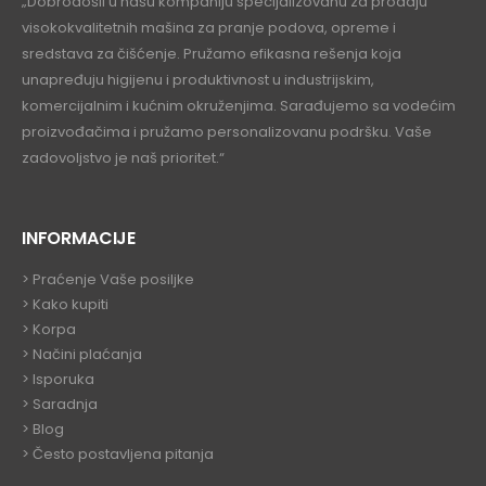
„Dobrodošli u našu kompaniju specijalizovanu za prodaju
visokokvalitetnih mašina za pranje podova, opreme i
sredstava za čišćenje. Pružamo efikasna rešenja koja
unapređuju higijenu i produktivnost u industrijskim,
komercijalnim i kućnim okruženjima. Sarađujemo sa vodećim
proizvođačima i pružamo personalizovanu podršku. Vaše
zadovoljstvo je naš prioritet.“
INFORMACIJE
>
Praćenje Vaše posiljke
>
Kako kupiti
>
Korpa
> Načini plaćanja
> Isporuka
> Saradnja
>
Blog
>
Često postavljena pitanja