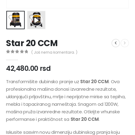
Star 20 CCM
( Još nema komentara. )
0
out of 5
42,480.00
rsd
Transformišite dubinsko pranje uz
Star 20 CCM
. Ova
profesionalna mašina donosi izvanredne rezultate,
uklanjajući prljavštinu, mrlje i neprijatne mirise sa tepiha,
mebla i tapaciranog nameštaja. Snagom od 1200W,
mašina pruža izvanredne rezultate. Otkrijte vrhunske
performanse i praktičnost sa
Star 20 CCM
.
Iskusite sasvim novu dimenziju dubinskog pranja koju