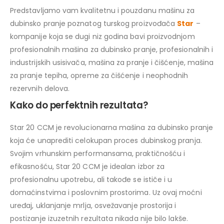
Predstavljamo vam kvalitetnu i pouzdanu mašinu za
dubinsko pranje poznatog turskog proizvođača
Star
–
kompanije koja se dugi niz godina bavi proizvodnjom
profesionalnih mašina za dubinsko pranje, profesionalnih i
industrijskih usisivača, mašina za pranje i čišćenje, mašina
za pranje tepiha, opreme za čišćenje i neophodnih
rezervnih delova.
Kako do perfektnih rezultata?
Star 20 CCM je revolucionarna mašina za dubinsko pranje
koja će unaprediti celokupan proces dubinskog pranja.
Svojim vrhunskim performansama, praktičnošću i
efikasnošću, Star 20 CCM je idealan izbor za
profesionalnu upotrebu, ali takođe se ističe i u
domaćinstvima i poslovnim prostorima. Uz ovaj moćni
uređaj, uklanjanje mrlja, osvežavanje prostorija i
postizanje izuzetnih rezultata nikada nije bilo lakše.