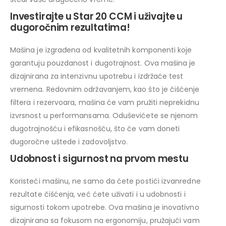
Investirajte u Star 20 CCM i uživajte u
dugoročnim rezultatima!
Mašina je izgrađena od kvalitetnih komponenti koje
garantuju pouzdanost i dugotrajnost. Ova mašina je
dizajnirana za intenzivnu upotrebu i izdržaće test
vremena. Redovnim održavanjem, kao što je čišćenje
filtera i rezervoara, mašina će vam pružiti neprekidnu
izvrsnost u performansama. Oduševićete se njenom
dugotrajnošću i efikasnošću, što će vam doneti
dugoročne uštede i zadovoljstvo.
Udobnost i sigurnost na prvom mestu
Koristeći mašinu, ne samo da ćete postići izvanredne
rezultate čišćenja, već ćete uživati i u udobnosti i
sigurnosti tokom upotrebe. Ova mašina je inovativno
dizajnirana sa fokusom na ergonomiju, pružajući vam