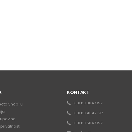
A
KONTAKT
+381 60 3047 197
ecto Shop-u
ija
+381 60 4047 197
kupovine
+381 60 5047 197
 privatnosti