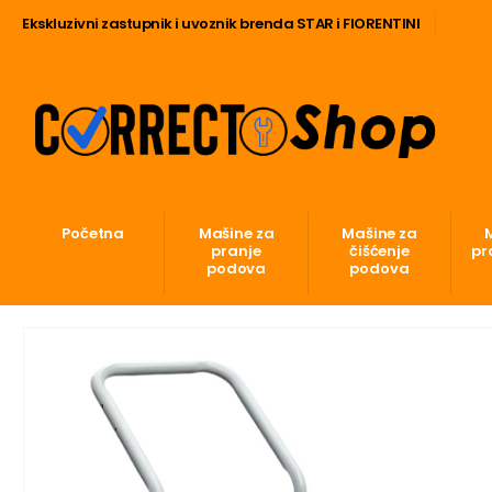
Ekskluzivni zastupnik i uvoznik brenda STAR i FIORENTINI
Početna
Mašine za
Mašine za
pranje
čišćenje
pr
podova
podova