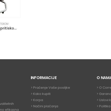
TISKOM
STAR ST170 Perač pod pritiskom (170 bara)
INFORMACIJE
O NAM
>
Praćenje Vaše posiljke
>
O Corr
>
Kako kupiti
>
Garanc
>
Korpa
>
Uslovi 
alitetnih
> Načini plaćanja
>
Politika
amo efikasna