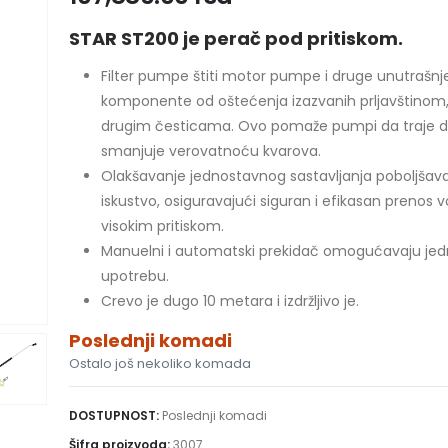
STAR ST200 je perač pod pritiskom.
Filter pumpe štiti motor pumpe i druge unutrašnj
komponente od oštećenja izazvanih prljavštinom,
drugim česticama. Ovo pomaže pumpi da traje d
smanjuje verovatnoću kvarova.
Olakšavanje jednostavnog sastavljanja poboljšava
iskustvo, osiguravajući siguran i efikasan prenos 
visokim pritiskom.
Manuelni i automatski prekidač omogućavaju je
upotrebu.
Crevo je dugo 10 metara i izdržljivo je.
Poslednji komadi
Ostalo još nekoliko komada
DOSTUPNOST:
Poslednji komadi
Šifra proizvoda:
3007