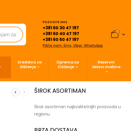
POZOVITE NAS
+381 60 30 47 197
0
+381 60 40 47 197
+381 60 50 47 197
Pišite nam: Sms, Viber, WhatsApp
Sredstva za
Oprema za
Rezervni
čišćenje
čišćenje
delovi mašina
ŠIROK ASORTIMAN
Širok asortiman najkvalitetnijih proizvoda u
regionu.
BRZA DOSTAVA