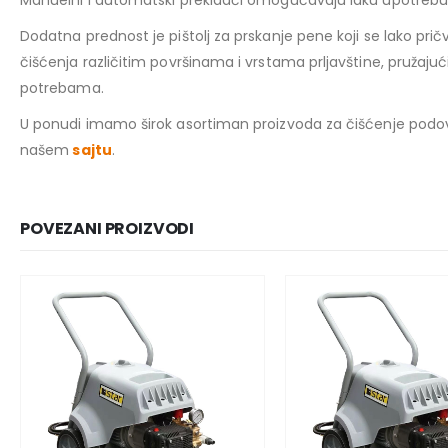
Manuelni i automatski prekidači omogućavaju laku upotrebu,
Dodatna prednost je pištolj za prskanje pene koji se lako pr
čišćenja različitim površinama i vrstama prljavštine, pružajuć
potrebama.
U ponudi imamo širok asortiman proizvoda za čišćenje podova,
našem
sajtu
.
POVEZANI PROIZVODI