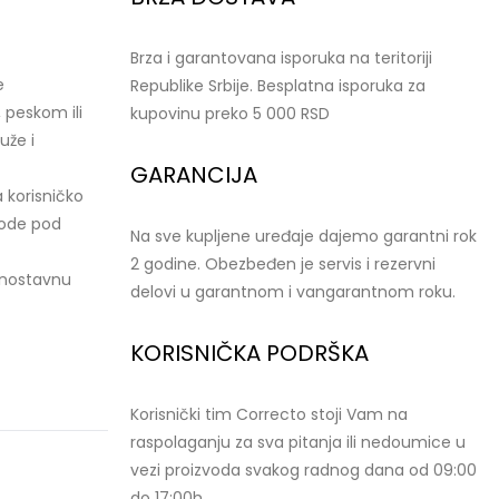
Brza i garantovana isporuka na teritoriji
e
Republike Srbije. Besplatna isporuka za
 peskom ili
kupovinu preko 5 000 RSD
uže i
GARANCIJA
 korisničko
vode pod
Na sve kupljene uređaje dajemo garantni rok
2 godine. Obezbeđen je servis i rezervni
dnostavnu
delovi u garantnom i vangarantnom roku.
KORISNIČKA PODRŠKA
Korisnički tim Correcto stoji Vam na
raspolaganju za sva pitanja ili nedoumice u
vezi proizvoda svakog radnog dana od 09:00
do 17:00h