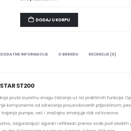
DODAJ U KORPU
DODATNE INFORMACIJE
O BRENDU
RECENZIJE (0)
STAR ST200
oja pruža izuzetnu snagu čišćenja uz niz praktičnih funkcija. O
nje komponente od oštećenja prouzrokovanih prljavštinom, pesk
rajanja pumpe, već i značajno smanjuje rizik od kvarova.
stvo, osiguravajući siguran i efikasan prenos vode pod visokim 