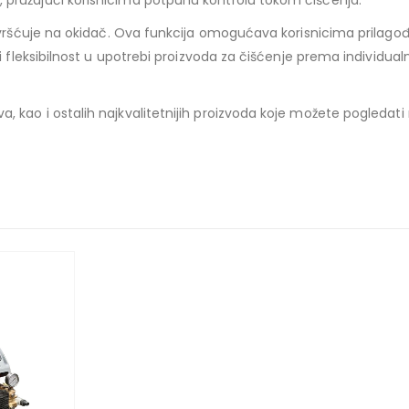
 pružajući korisnicima potpunu kontrolu tokom čišćenja.
ičvršćuje na okidač. Ova funkcija omogućava korisnicima prilago
i fleksibilnost u upotrebi proizvoda za čišćenje prema individua
 kao i ostalih najkvalitetnijih proizvoda koje možete pogledati