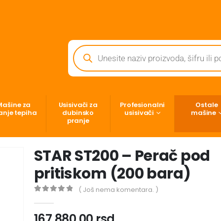
Mašine za
Usisivači za
Profesionalni
Ostale
anje tepiha
dubinsko
usisivači
mašine
pranje
STAR ST200 – Perač pod
pritiskom (200 bara)
( Još nema komentara. )
0
out of 5
167,880.00
rsd