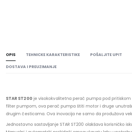
OPIS
TEHNICKE KARAKTERISTIKE
POŠALJITE UPIT
DOSTAVA I PREUZIMANJE
STAR ST200
je visokokvalitetna perač pumpa pod pritiskom k
filter pumpom, ova perač pumpa štiti motor i druge unutraš
drugim česticama. Ova inovacija ne samo da produžava vek t
Jednostavno sastavljanje STAR ST200 olakšava korisničko isku