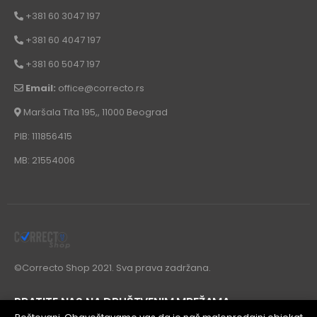
+381 60 3047 197
+381 60 4047 197
+381 60 5047 197
Email:
office@correcto.rs
Maršala Tita 195,, 11000 Beograd
PIB: 111856415
MB: 21554006
©Correcto Shop 2021. Sva prava zadržana.
PRATITE NAS NA DRUŠTVENIM MREŽAMA