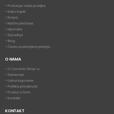
>
Praćenje Vaše posiljke
>
Kako kupiti
>
Korpa
> Načini plaćanja
> Isporuka
> Saradnja
>
Blog
>
Često postavljena pitanja
O NAMA
>
O Correcto Shop-u
>
Garancija
>
Uslovi kupovine
>
Politika privatnosti
>
Podaci o firmi
>
Kontakt
KONTAKT