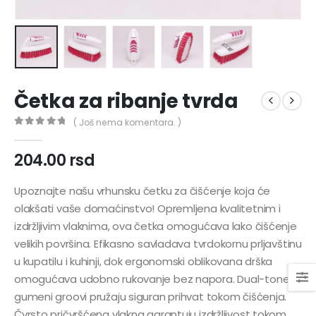
Četka za ribanje tvrda
( Još nema komentara. )
0
out of 5
204.00
rsd
Upoznajte našu vrhunsku četku za čišćenje koja će
olakšati vaše domaćinstvo! Opremljena kvalitetnim i
izdržljivim vlaknima, ova četka omogućava lako čišćenje
velikih površina. Efikasno savladava tvrdokornu prljavštinu
u kupatilu i kuhinji, dok ergonomski oblikovana drška
omogućava udobno rukovanje bez napora. Dual-tone
gumeni groovi pružaju siguran prihvat tokom čišćenja.
Čvrsto pričvršćena vlakna garantuju izdržljivost tokom