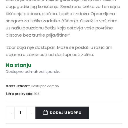
dugogodišnjeg korišćenja. Svestrana četka za temeljno
čišćenje podova, pločica, tepiha i zidova. Opremljena
snagom za teške zadatke čišćenja. Osvežite vaš dom
uz našu pouzdanu četku koja ostavlja vaše površine
blistave bez trunke prljavštine!“
Izbor boja nije dostupan. Može se poslati u različitim
bojama u zavisnosti od dostupnosti zaliha.
Na stanju
Dostupno odmah za isporuku
DOSTUPNOST:
Dostupno odmah
Šifra proizvoda:
1951
DODAJ U KORPU