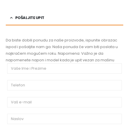
POŠALJITE UPIT
Da biste dobili ponudu za naše proizvode, ispunite obrazac
ispod i pošaljite nam ga. Naša ponuda će vam biti poslata u
najkraćem mogućem roku. Napomena: Važno je da
napomenete napon i model kada je upit vezan za mašinu