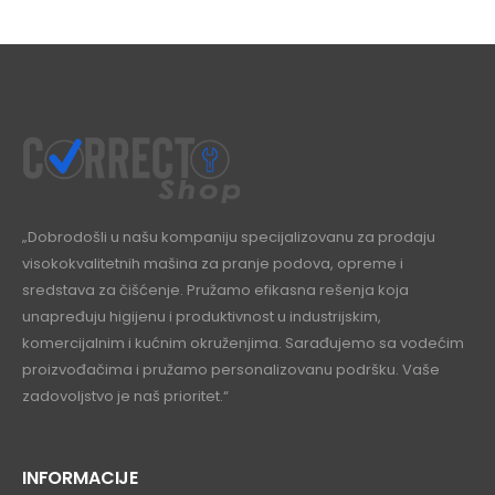
„Dobrodošli u našu kompaniju specijalizovanu za prodaju
visokokvalitetnih mašina za pranje podova, opreme i
sredstava za čišćenje. Pružamo efikasna rešenja koja
unapređuju higijenu i produktivnost u industrijskim,
komercijalnim i kućnim okruženjima. Sarađujemo sa vodećim
proizvođačima i pružamo personalizovanu podršku. Vaše
zadovoljstvo je naš prioritet.“
INFORMACIJE