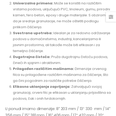
Univerzalna primena:
Može se koristiti na različitim
vrstama podova, uključujući PVC, linoleum, gumu, prirodni
kamen, fero beton, epoxy i druge materijale. S obzirom
da je srednje granulacije, ne može oštetiti podlogu
prilikom čišćenja.
Svestrana upotreba:
Idealan je za redovno održavanje
podova u domaćinstvima, industriji, kancelarijama ili
javnim prostorima, ali takođe može biti efikasan i za
temeljno čišćenje.
Dugotrajna čistoća:
Pruža dugotrajnu čistoću podova,
čineći ih sjajnim i atraktivnim.
Prilagođen različitim mašinama:
Dimenzije crvenog
filca su prilagođene različitim mašinama za čišćenje, što
ga čini pogodnim za različite potrebe čišćenja.
Efikasno uklanjanje zaprljanja:
Zahvaljujući svojoj
granulaciji, crveni filc je efikasan u uklanjanju prljavština sa
podova, čak i onih tvrdokornijih.
U ponudi imamo dimenzije: 8″ 203 mm / 13“ 330 mm / 14″
356 mm / 15″ 381 mm / 16″ 406 mm / 17“ 432 mm / 20“