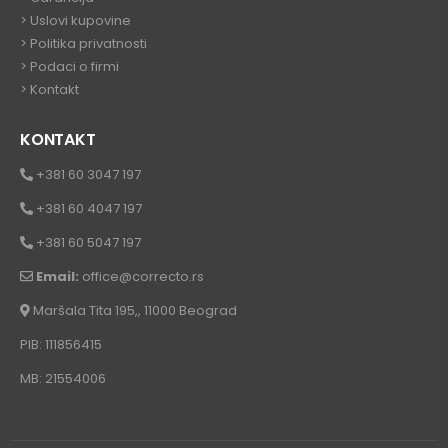
>
Uslovi kupovine
>
Politika privatnosti
>
Podaci o firmi
>
Kontakt
KONTAKT
+381 60 3047 197
+381 60 4047 197
+381 60 5047 197
Email:
office@correcto.rs
Maršala Tita 195,, 11000 Beograd
PIB: 111856415
MB: 21554006