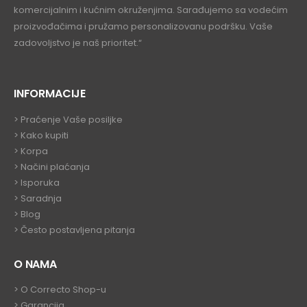
komercijalnim i kućnim okruženjima. Sarađujemo sa vodećim
proizvođačima i pružamo personalizovanu podršku. Vaše
zadovoljstvo je naš prioritet.“
INFORMACIJE
>
Praćenje Vaše posiljke
>
Kako kupiti
>
Korpa
> Načini plaćanja
> Isporuka
> Saradnja
>
Blog
>
Često postavljena pitanja
O NAMA
>
O Correcto Shop-u
>
Garancija