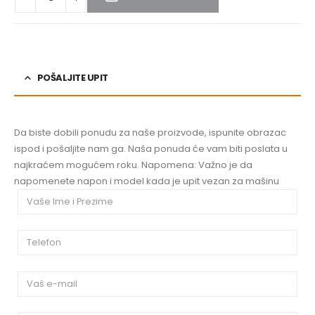
POŠALJITE UPIT
Da biste dobili ponudu za naše proizvode, ispunite obrazac
ispod i pošaljite nam ga. Naša ponuda će vam biti poslata u
najkraćem mogućem roku. Napomena: Važno je da
napomenete napon i model kada je upit vezan za mašinu