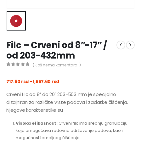
Filc – Crveni od 8″-17″ /
od 203-432mm
( Još nema komentara. )
0
out of 5
717.60
rsd
-
1,557.60
rsd
Crveni filc od 8″ do 20″ 203-503 mm je specijalno
dizajniran za različite vrste podova i zadatke čišćenja.
Njegove karakteristike su:
Visoka efikasnost:
Crveni filc ima srednju granulaciju
koja omogućava redovno održavanje podova, kao i
mogućnost temeljnog čišćenja.