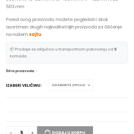
503 mm
Pored ovog proizvoda, možete pogledati i širok
asortiman drugih najkvalitetnijih proizvoda za čišćenje
na našem
sajtu
.
📦 Prodaje se isključivo u transportnom pakovanju od
5
komada.
Šifra proizvoda:
-
IZABERI VELIČINU
DODAJ U KORPU