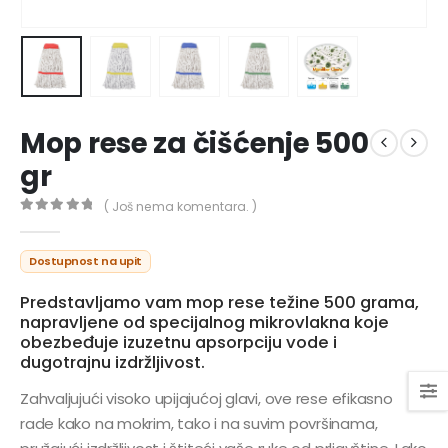
Mop rese za čišćenje 500
gr
( Još nema komentara. )
0
out of 5
Dostupnost na upit
Predstavljamo vam mop rese težine 500 grama,
napravljene od specijalnog mikrovlakna koje
obezbeđuje izuzetnu apsorpciju vode i
dugotrajnu izdržljivost.
Zahvaljujući visoko upijajućoj glavi, ove rese efikasno
rade kako na mokrim, tako i na suvim površinama,