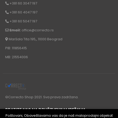
+381 60 3047 197
+381 60 4047 197
+381 60 5047 197
Email:
office@correcto.rs
Maršala Tita 195,, 11000 Beograd
PIB: 111856415
MB: 21554006
©Correcto Shop 2021. Sva prava zadržana.
PRATITE NAS NA DRUŠTVENIM MREŽAMA
Poštovani, Obaveštavamo vas da je naš maloprodajni objekat