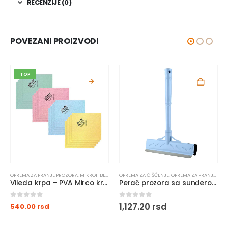
RECENZIJE (0)
POVEZANI PROIZVODI
TOP
OPREMA ZA PRANJE PROZORA
,
MIKROFIBER KRPE
OPREMA ZA ČIŠĆENJE
,
OPREMA ZA ČIŠĆENJE
,
OPREMA ZA PRANJE PROZORA
Vileda krpa – PVA Mirco krpa
Perač prozora sa sunđerom 22 cm
0
out of 5
0
out of 5
1,127.20
rsd
540.00
rsd