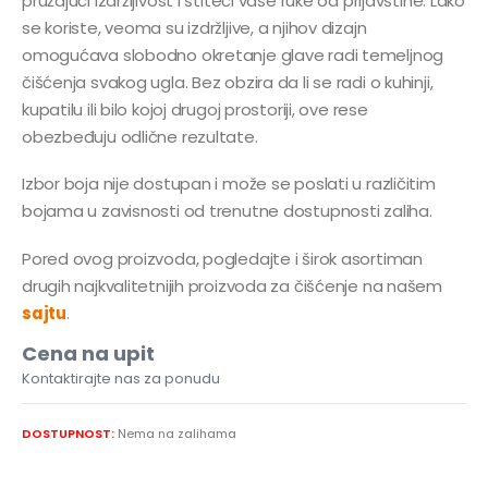
pružajući izdržljivost i štiteći vaše ruke od prljavštine. Lako
se koriste, veoma su izdržljive, a njihov dizajn
omogućava slobodno okretanje glave radi temeljnog
čišćenja svakog ugla. Bez obzira da li se radi o kuhinji,
kupatilu ili bilo kojoj drugoj prostoriji, ove rese
obezbeđuju odlične rezultate.
Izbor boja nije dostupan i može se poslati u različitim
bojama u zavisnosti od trenutne dostupnosti zaliha.
Pored ovog proizvoda, pogledajte i širok asortiman
drugih najkvalitetnijih proizvoda za čišćenje na našem
sajtu
.
Cena na upit
Kontaktirajte nas za ponudu
DOSTUPNOST:
Nema na zalihama