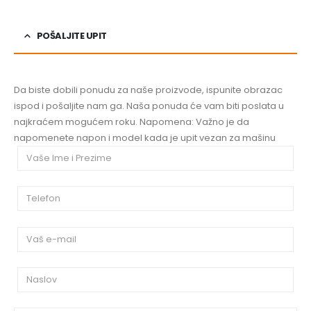
POŠALJITE UPIT
Da biste dobili ponudu za naše proizvode, ispunite obrazac
ispod i pošaljite nam ga. Naša ponuda će vam biti poslata u
najkraćem mogućem roku. Napomena: Važno je da
napomenete napon i model kada je upit vezan za mašinu