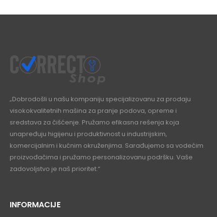
„Dobrodošli u našu kompaniju specijalizovanu za prodaju
visokokvalitetnih mašina za pranje podova, opreme i
sredstava za čišćenje. Pružamo efikasna rešenja koja
unapređuju higijenu i produktivnost u industrijskim,
komercijalnim i kućnim okruženjima. Sarađujemo sa vodećim
proizvođačima i pružamo personalizovanu podršku. Vaše
zadovoljstvo je naš prioritet.“
INFORMACIJE