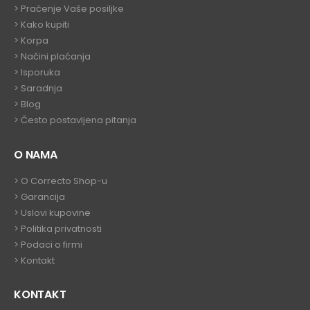
>
Praćenje Vaše posiljke
>
Kako kupiti
>
Korpa
> Načini plaćanja
> Isporuka
> Saradnja
>
Blog
>
Često postavljena pitanja
O NAMA
>
O Correcto Shop-u
>
Garancija
>
Uslovi kupovine
>
Politika privatnosti
>
Podaci o firmi
>
Kontakt
KONTAKT